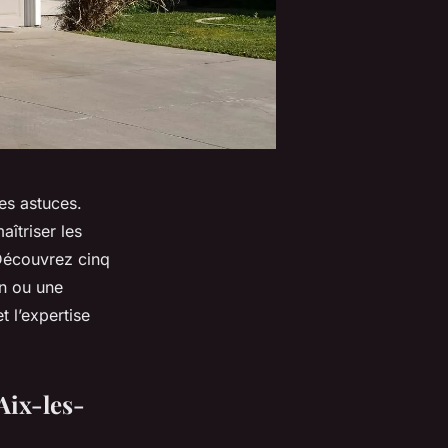
es astuces.
îtriser les
 Découvrez cinq
on ou une
t l’expertise
Aix-les-