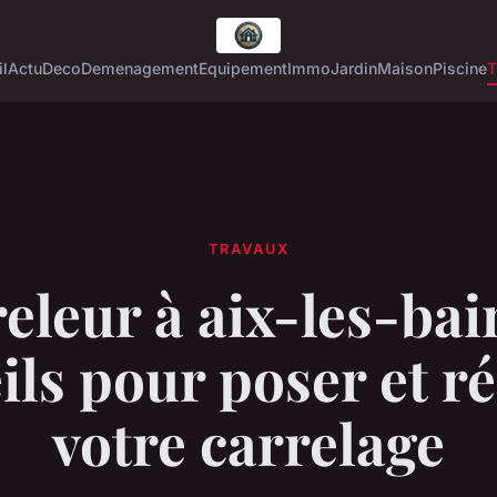
l
Actu
Deco
Demenagement
Equipement
Immo
Jardin
Maison
Piscine
T
TRAVAUX
eleur à aix-les-bain
ils pour poser et r
votre carrelage