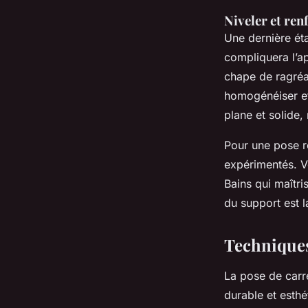
Niveler et ren
Une dernière éta
compliquera l’ap
chape de ragréa
homogénéiser et
plane et solide,
Pour une pose ré
expérimentés. V
Bains qui maîtri
du support est l
Techniques
La pose de carr
durable et esthé