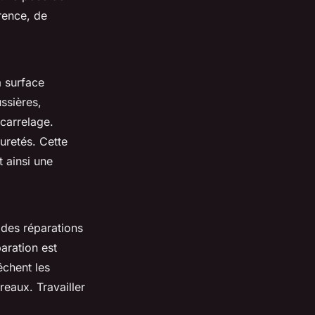
rence, de
a surface
ussières,
carrelage.
uretés. Cette
t ainsi une
r des réparations
aration est
êchent les
reaux. Travailler