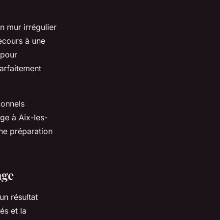
n mur irrégulier
recours à une
 pour
arfaitement
ionnels
ge à Aix-les-
nne préparation
age
n résultat
és et la