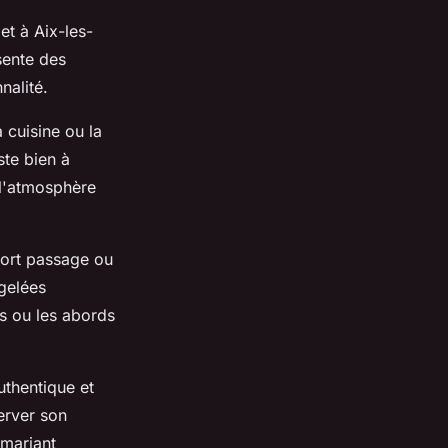
et à Aix-les-
sente des
nalité.
 cuisine ou la
ste bien à
 l'atmosphère
fort passage ou
 gelées
es ou les abords
authentique et
erver son
 mariant