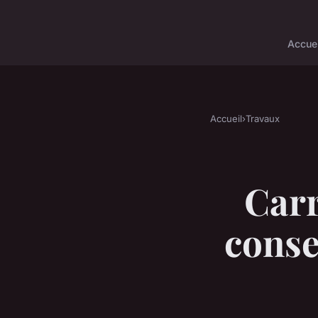
Accuei
Accueil
›
Travaux
Carr
conse