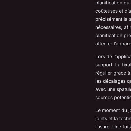
planification du
coûteuses et d’
précisément la s
nécessaires, af
planification pr
affecter l’appar
Lors de l’applic
support. La fixa
régulier grâce à
les décalages qu
avec une spatule
sources potenti
Le moment du jo
joints et la tech
l’usure. Une foi