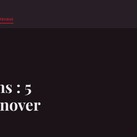
ravaux
s : 5
énover