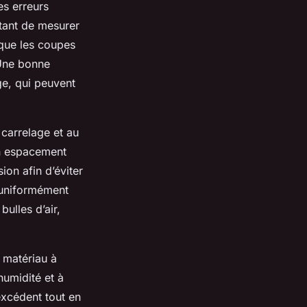
es erreurs
rtant de mesurer
 que les coupes
 Une bonne
ge, qui peuvent
 carrelage et au
un espacement
ion afin d’éviter
e uniformément
ulles d’air,
 matériau à
’humidité et à
’excédent tout en