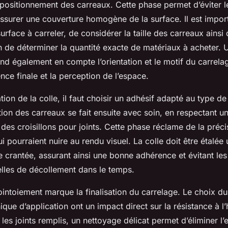
 positionnement des carreaux. Cette phase permet d’éviter l
assurer une couverture homogène de la surface. Il est impo
urface à carreler, de considérer la taille des carreaux ainsi
in de déterminer la quantité exacte de matériaux à acheter.
end également en compte l’orientation et le motif du carrela
ence finale et la perception de l’espace.
ation de la colle, il faut choisir un adhésif adapté au type de
tion des carreaux se fait ensuite avec soin, en respectant 
 des croisillons pour joints. Cette phase réclame de la précis
i pourraient nuire au rendu visuel. La colle doit être étalé
 crantée, assurant ainsi une bonne adhérence et évitant les b
elles de décollement dans le temps.
intoiement marque la finalisation du carrelage. Le choix du
nique d’application ont un impact direct sur la résistance à l
s les joints remplis, un nettoyage délicat permet d’éliminer l