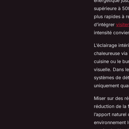
énergétique jusq
supérieure à 500
plus rapides à re
d’intégrer
visite
intensité convi
L’éclairage inté
chaleureuse via
cuisine ou le bu
visuelle. Dans l
systèmes de déte
uniquement quand
Miser sur des ré
réduction de la 
l’apport naturel
environnement l