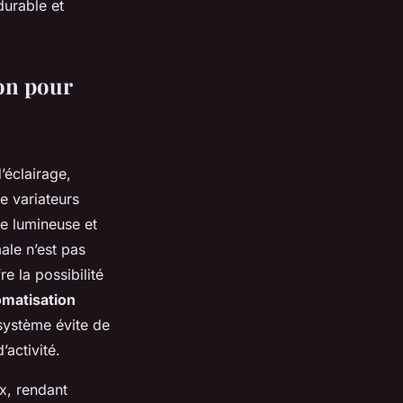
durable et
ion pour
’éclairage,
de variateurs
ce lumineuse et
ale n’est pas
e la possibilité
omatisation
 système évite de
’activité.
x, rendant