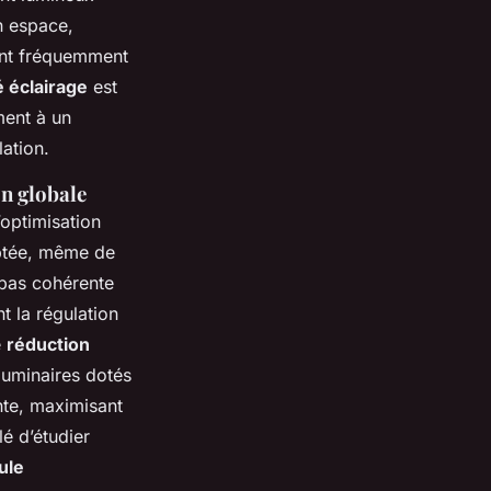
n espace,
ient fréquemment
é éclairage
est
ment à un
lation.
n globale
optimisation
ptée, même de
t pas cohérente
t la régulation
e
réduction
luminaires dotés
ante, maximisant
lé d’étudier
ule