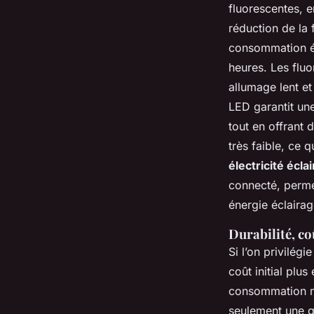
fluorescentes, 
réduction de la 
consommation él
heures. Les fluo
allumage lent et
LED garantit un
tout en offrant 
très faible, ce 
électricité écla
connecté, perme
énergie éclairag
Durabilité, co
Si l’on privilégie
coût initial plu
consommation mo
seulement une 