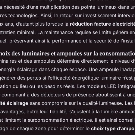
a nécessité d’une multiplication des points lumineux dans u
es technologies. Ainsi, le retour sur investissement interv
x ans, d’autant plus lorsque la
réduction facture électricit
ntretien minimal. La maintenance requise se limite générale
el, préservant ainsi la performance et la sécurité de l’instal
choix des luminaires et ampoules sur la consommatio
minaires et des ampoules détermine directement le niveau d’
nergie éclairage dans chaque espace. Une ampoule inada
énérer des pertes si l’efficacité énergétique luminaire n’es
ation du lieu ou les besoins réels. Les modèles LED intégran
se combinant à des détecteurs de présence aboutissent à un
ité éclairage
sans compromis sur la qualité lumineuse. Les 
avantages, outre leur fiabilité, s’ajustent à la lumière ambi
et limitant la surconsommation électrique. Il est ainsi conseil
sage de chaque zone pour déterminer le
choix type d’ampo