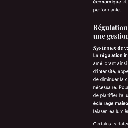
économique
et 
performante.
Régulation
une gestion
Systèmes de v
La
régulation i
améliorant ainsi 
d’intensité, app
de diminuer la 
nécessaire. Pour
de planifier l’a
éclairage mais
laisser les lumi
Certains variate