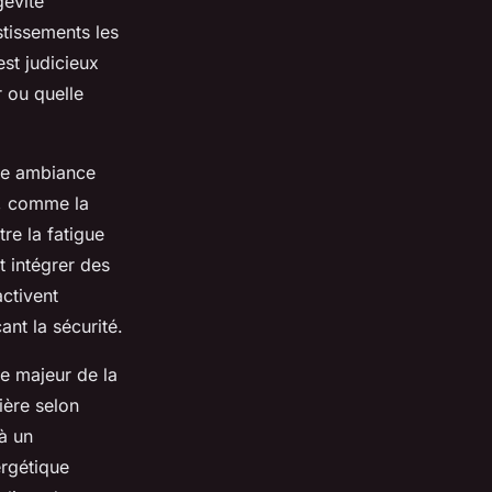
gévité
stissements les
est judicieux
 ou quelle
une ambiance
l, comme la
re la fatigue
t intégrer des
activent
nt la sécurité.
xe majeur de la
ière selon
 à un
ergétique