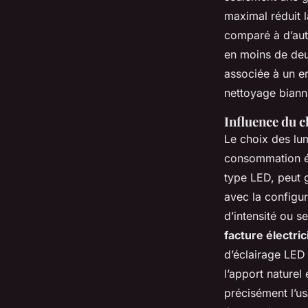
maximal réduit l
comparé à d’autr
en moins de deu
associée à un e
nettoyage biannu
Influence du 
Le choix des lu
consommation é
type LED, peut g
avec la configur
d’intensité ou 
facture électric
d’éclairage LED 
l’apport naturel 
précisément l’u