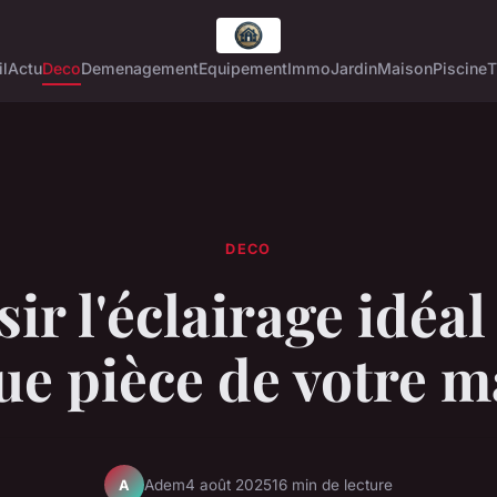
l
Actu
Deco
Demenagement
Equipement
Immo
Jardin
Maison
Piscine
T
DECO
ir l'éclairage idéa
ue pièce de votre m
Adem
4 août 2025
16 min de lecture
A