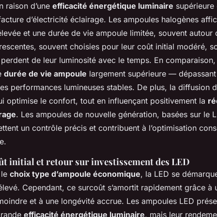
en raison d’une
efficacité énergétique luminaire
supérieure 
facture d’électricité éclairage. Les ampoules halogènes affi
evée et une durée de vie ampoule limitée, souvent autour 
rescentes, souvent choisies pour leur coût initial modéré, so
 perdent de leur luminosité avec le temps. En comparaison,
e
durée de vie ampoule
largement supérieure — dépassant
des performances lumineuses stables. De plus, la diffusion d
qui optimise le confort, tout en influençant positivement la
ré
irage
. Les ampoules de nouvelle génération, basées sur le L
ttent un contrôle précis et contribuent à l’optimisation co
e.
ût initial et retour sur investissement des LED
 le
choix type d’ampoule économique
, la LED se démarqu
s élevé. Cependant, ce surcoût s’amortit rapidement grâce à 
indre et à une longévité accrue. Les ampoules LED prése
grande
efficacité énergétique luminaire
, mais leur rendeme