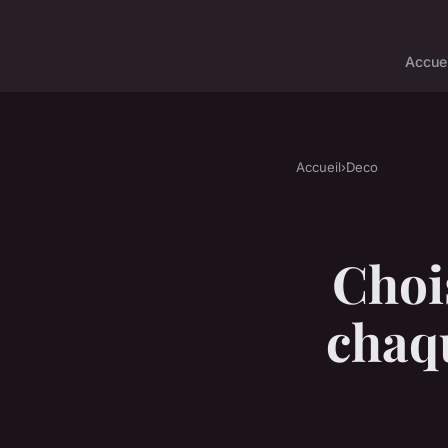
Accuei
Accueil
›
Deco
Chois
chaq