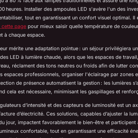
u'à 80 % face aux lampes traditionnelles et assure une lon
0 heures. Installer des ampoules LED s'avère l'un des inve
ntabiliser, tout en garantissant un confort visuel optimal. Il 
r cette page
pour mieux saisir quelle température de couleur
ent à chaque espace.
rieur mérite une adaptation pointue : un séjour privilégiera 
 des LED à lumière chaude, alors que les espaces de travai
reau, réclament des tons neutres ou froids afin de lutter cont
es espaces professionnels, organiser l'éclairage par zones e
ction de présence automatisent la gestion : les lumières s’
 cela est nécessaire, minimisant les gaspillages et renforça
gulateurs d’intensité et des capteurs de luminosité est un a
facture d’électricité. Ces solutions, capables d’ajuster la lum
 du jour, impactent favorablement le bien-être et participent
umineux confortable, tout en garantissant une efficacité én