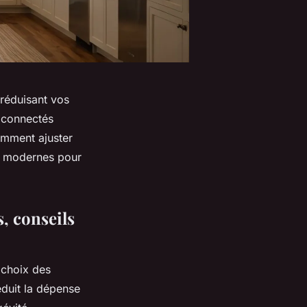
 réduisant vos
 connectés
omment ajuster
es modernes pour
s, conseils
 choix des
éduit la dépense