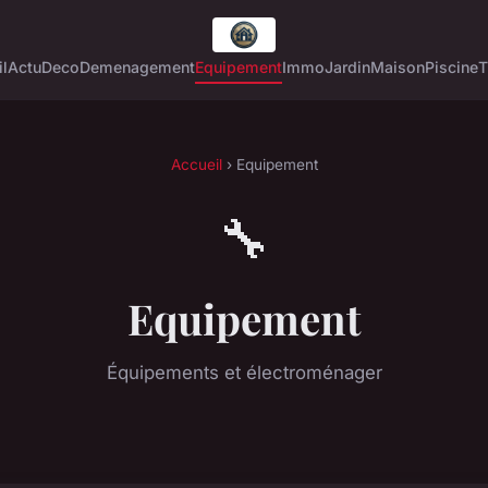
l
Actu
Deco
Demenagement
Equipement
Immo
Jardin
Maison
Piscine
T
Accueil
› Equipement
🔧
Equipement
Équipements et électroménager