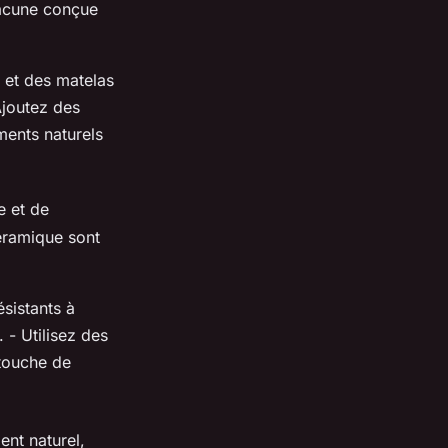
hacune conçue
 et des matelas
Ajoutez des
ments naturels
e et de
céramique sont
sistants à
 - Utilisez des
 touche de
nt naturel,