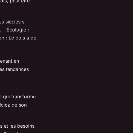
is, peut être
s siècles si
. - Écologie :
on : Le bois a de
renant en
res tendances
re qui transforme
iciez de son
s et les besoins