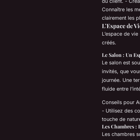
du client. - Cré
Connaître les me
clairement les p
L’Espace de Vi
L’espace de vie 
créés.
Le Salon : Un Es
Le salon est sou
invités, que vo
journée. Une ter
fluide entre l’int
Conseils pour A
- Utilisez des 
touche de nature
Les Chambres : 
Les chambres so