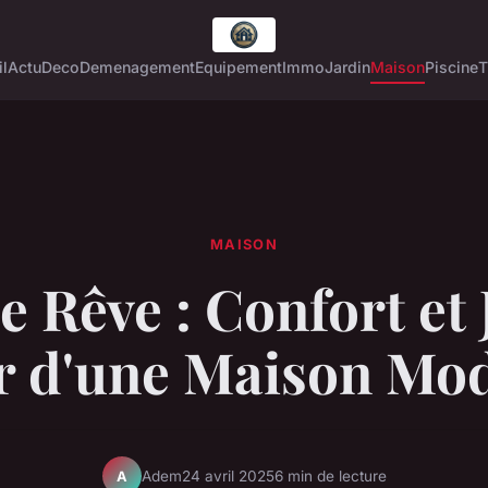
l
Actu
Deco
Demenagement
Equipement
Immo
Jardin
Maison
Piscine
T
MAISON
le Rêve : Confort et 
 d'une Maison Mo
Adem
24 avril 2025
6 min de lecture
A