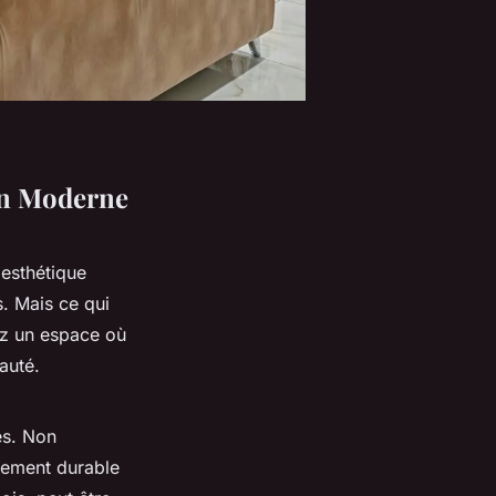
son Moderne
esthétique
. Mais ce qui
ez un espace où
auté.
es. Non
alement durable