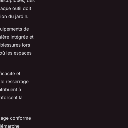
lescopiques, des
aque outil doit
ion du jardin.
équipements de
ière intégrée et
blessures lors
où les espaces
icacité et
 le resserrage
tribuent à
nforcent la
lagage conforme
 démarche