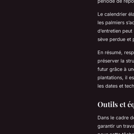
période de repo
Le calendrier é
les palmiers s’a
d’entretien peut 
sève perdue et p
En résumé, resp
préserver la str
futur grâce à un
plantations, il 
les dates et tec
Outils et 
Dans le cadre d
garantir un trav