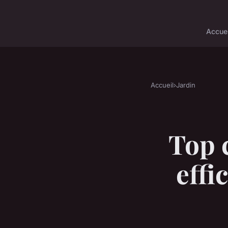
Accuei
Accueil
›
Jardin
Top 
effi