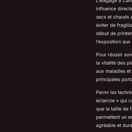
L’élagage à Can
influence direct
secs et chauds a
éviter de fragili
début de printe
l’exposition aux
Pour réussir son
la vitalité des p
aux maladies et 
principales port
Parmi les techn
éclaircie » qui 
que la taille de
permettent un en
agréable et dura