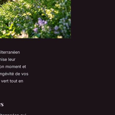
iterranéen
mise leur
 bon moment et
ongévité de vos
vert tout en
es