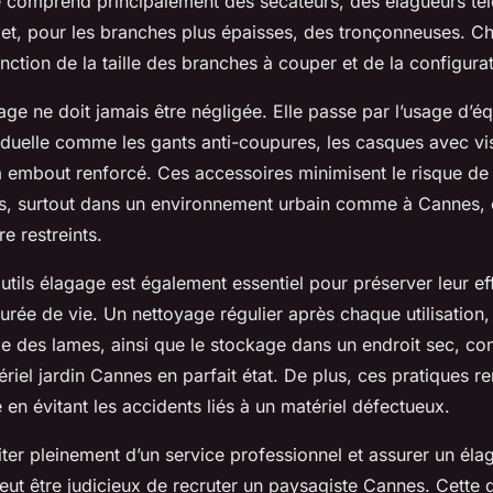
e comprend principalement des sécateurs, des élagueurs té
 et, pour les branches plus épaisses, des tronçonneuses. Ch
onction de la taille des branches à couper et de la configurat
age ne doit jamais être négligée. Elle passe par l’usage d’
iduelle comme les gants anti-coupures, les casques avec vis
à embout renforcé. Ces accessoires minimisent le risque de 
ns, surtout dans un environnement urbain comme à Cannes, 
e restreints.
outils élagage est également essentiel pour préserver leur eff
urée de vie. Un nettoyage régulier après chaque utilisation,
age des lames, ainsi que le stockage dans un endroit sec, con
ériel jardin Cannes en parfait état. De plus, ces pratiques re
 en évitant les accidents liés à un matériel défectueux.
iter pleinement d’un service professionnel et assurer un é
peut être judicieux de recruter un paysagiste Cannes. Cette