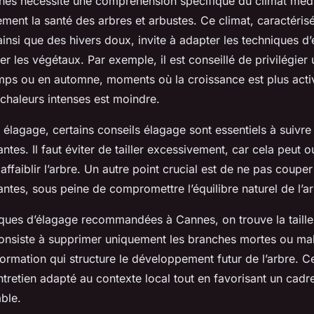
nes nécessite une compréhension spécifique du climat médi
ement la santé des arbres et arbustes. Ce climat, caractéris
insi que des hivers doux, invite à adapter les techniques d
ser les végétaux. Par exemple, il est conseillé de privilégier 
mps ou en automne, moments où la croissance est plus acti
 chaleurs intenses est moindre.
 élagage, certains conseils élagage sont essentiels à suivr
lantes. Il faut éviter de tailler excessivement, car cela peut o
affaiblir l’arbre. Un autre point crucial est de ne pas coupe
antes, sous peine de compromettre l’équilibre naturel de l’ar
iques d’élagage recommandées à Cannes, on trouve la taille
consiste à supprimer uniquement les branches mortes ou mal 
 formation qui structure le développement futur de l’arbre.
tretien adapté au contexte local tout en favorisant un cad
ble.