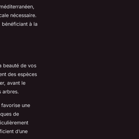
 méditerranéen,
cale nécessaire.
 bénéficiant à la
la beauté de vos
ment des espèces
er, avant le
s arbres.
e favorise une
isques de
iculièrement
icient d’une