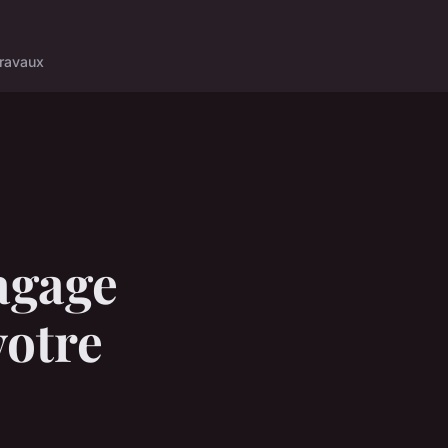
ravaux
agage
votre