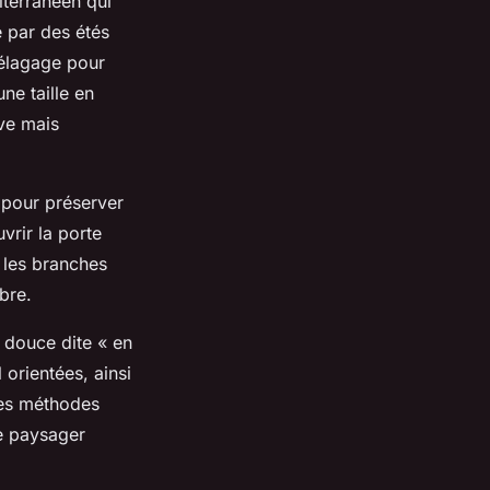
terranéen qui
é par des étés
’élagage pour
une taille en
ve mais
e pour préserver
uvrir la porte
r les branches
bre.
 douce dite « en
orientées, ainsi
 Ces méthodes
re paysager