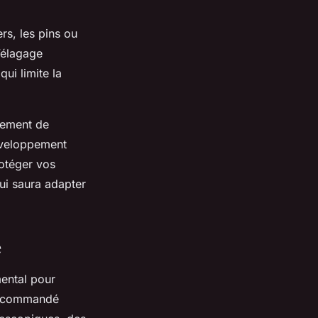
rs, les pins ou
l’élagage
qui limite la
lement de
développement
rotéger vos
qui saura adapter
e
mental pour
s recommandé