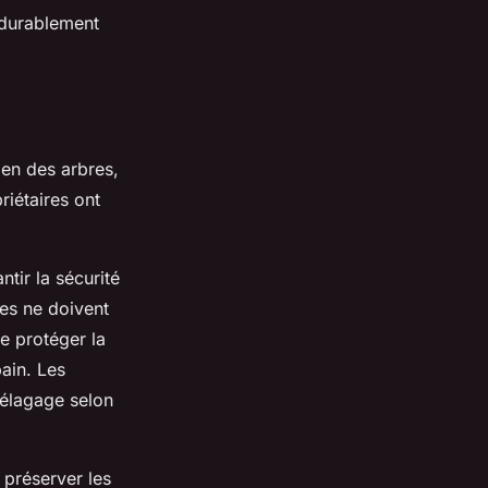
 durablement
ien des arbres,
riétaires ont
ntir la sécurité
hes ne doivent
e protéger la
ain. Les
l’élagage selon
 préserver les