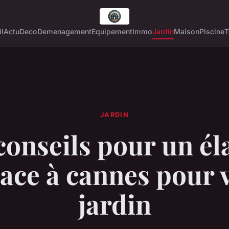
l
Actu
Deco
Demenagement
Equipement
Immo
Jardin
Maison
Piscine
T
JARDIN
conseils pour un él
cace à cannes pour 
jardin